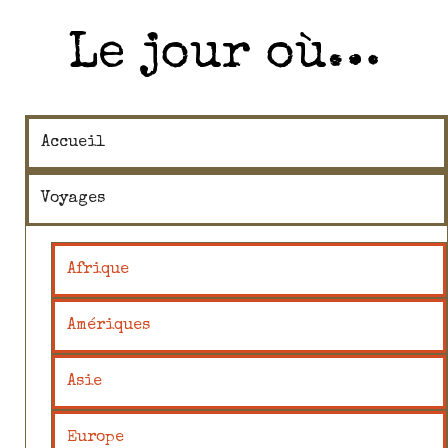
Le jour où…
Accueil
Voyages
Afrique
Amériques
Asie
Europe