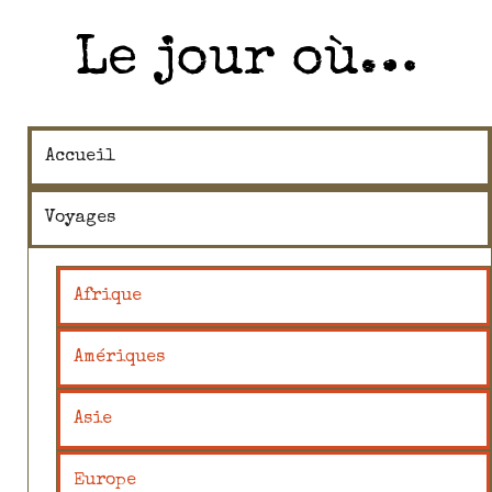
Le jour où…
Accueil
Voyages
Afrique
Amériques
Asie
Europe