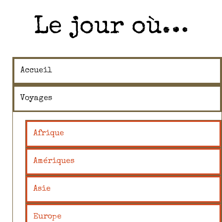
Le jour où…
Accueil
Voyages
Afrique
Amériques
Asie
Europe