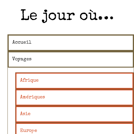
Le jour où…
Accueil
Voyages
Afrique
Amériques
Asie
Europe