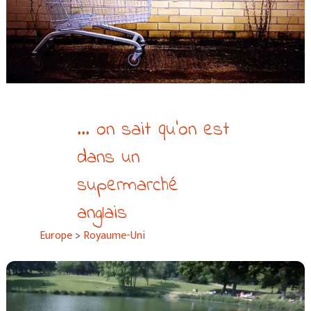
... on sait qu’on est
dans un
supermarché
anglais
Europe
>
Royaume-Uni