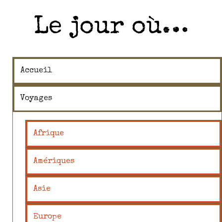
Le jour où…
Accueil
Voyages
Afrique
Amériques
Asie
Europe