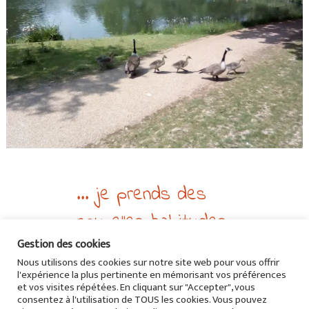
... je prends des
nouvelles habitudes
Gestion des cookies
en Angleterre (bilan
Nous utilisons des cookies sur notre site web pour vous offrir
au bout de 6 mois)
l'expérience la plus pertinente en mémorisant vos préférences
et vos visites répétées. En cliquant sur "Accepter", vous
Lifestyle
>
Expatriation
•
Europe
>
Royaume-Uni
consentez à l'utilisation de TOUS les cookies. Vous pouvez