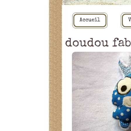
Accueil
V
doudou fab