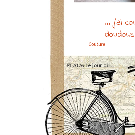
... j’ai 
doudous 
Couture
© 2026 Le jour où….