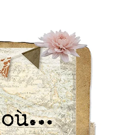
r où…