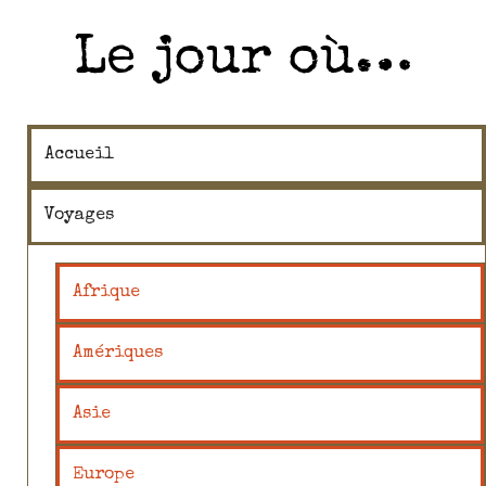
Le jour où…
Accueil
Voyages
Afrique
Amériques
Asie
Europe