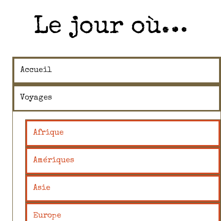
Le jour où…
Accueil
Voyages
Afrique
Amériques
Asie
Europe