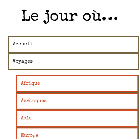
Le jour où…
Accueil
Voyages
Afrique
Amériques
Asie
Europe