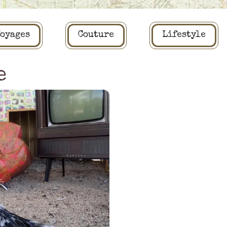
oyages
Couture
Lifestyle
e