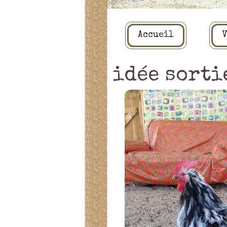
Accueil
V
idée sorti