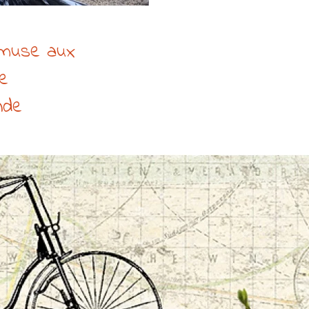
’amuse aux
de
nde