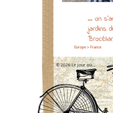
... on s
jardins 
Brocélia
Europe
>
France
© 2026 Le jour où….