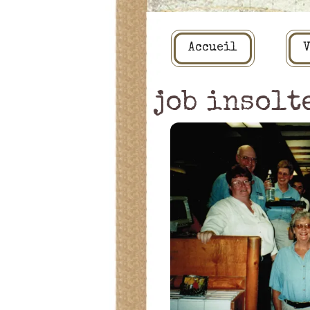
Accueil
V
job insolt