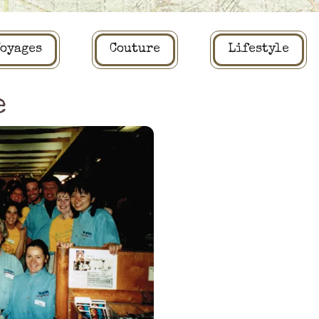
oyages
Couture
Lifestyle
e