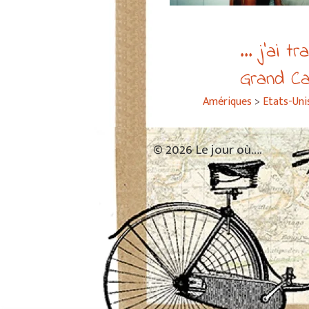
... j’ai tr
Grand C
Amériques
>
Etats-Uni
© 2026 Le jour où….