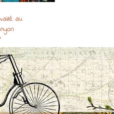
availlé au
anyon
s