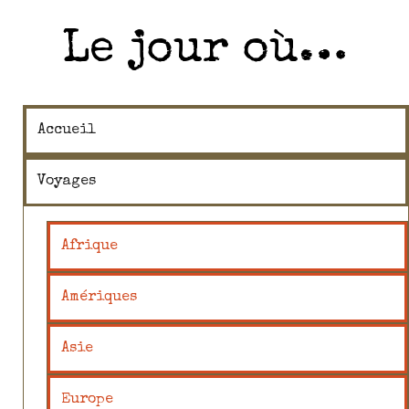
Le jour où…
Accueil
Voyages
Afrique
Amériques
Asie
Europe