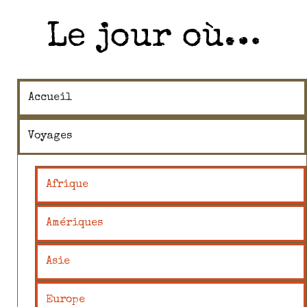
Le jour où…
Accueil
Voyages
Afrique
Amériques
Asie
Europe