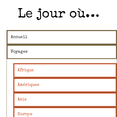
Le jour où…
Accueil
Voyages
Afrique
Amériques
Asie
Europe