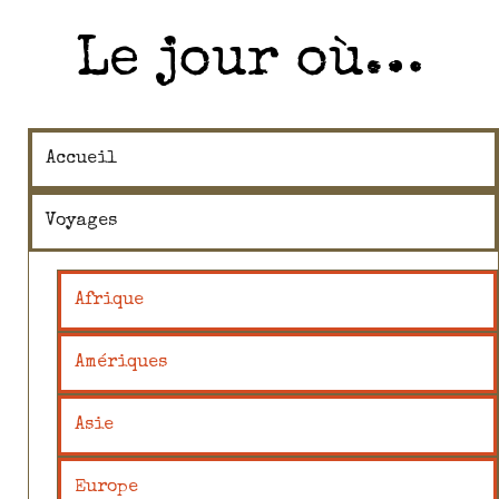
Le jour où…
Accueil
Voyages
Afrique
Amériques
Asie
Europe