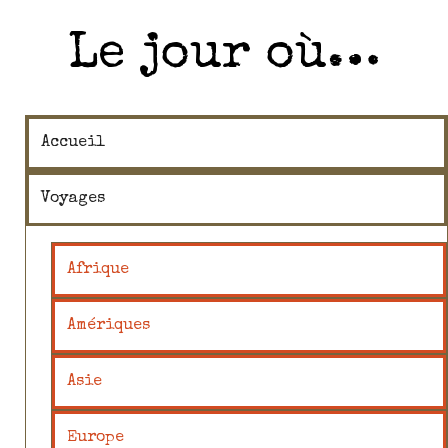
Le jour où…
Accueil
Voyages
Afrique
Amériques
Asie
Europe