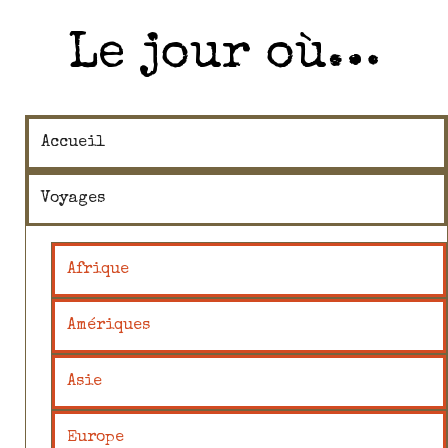
Le jour où…
Accueil
Voyages
Afrique
Amériques
Asie
Europe