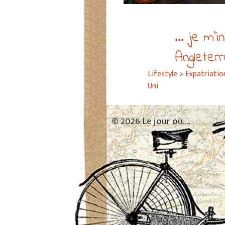
... je m’i
Angleter
Lifestyle
>
Expatriatio
Uni
© 2026 Le jour où….