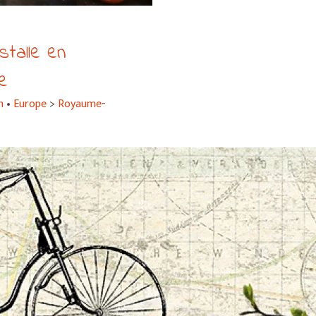
nstalle en
re
n
•
Europe
>
Royaume-