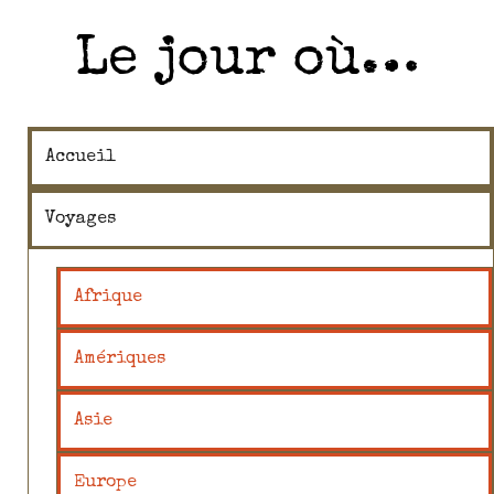
Le jour où…
Accueil
Voyages
Afrique
Amériques
Asie
Europe