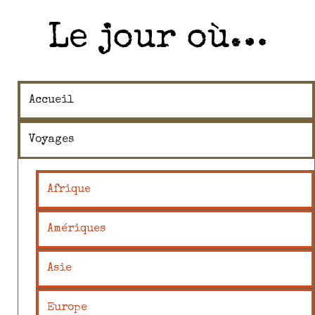
Le jour où…
Accueil
Voyages
Afrique
Amériques
Asie
Europe