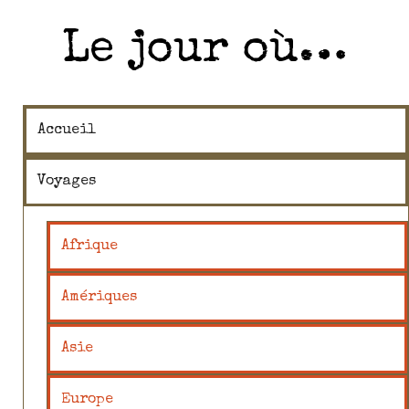
Le jour où…
Accueil
Voyages
Afrique
Amériques
Asie
Europe