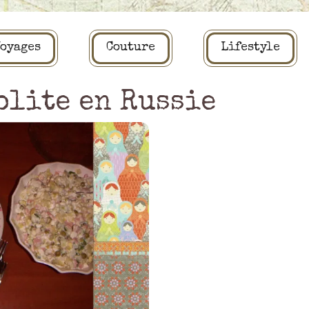
oyages
Couture
Lifestyle
olite en Russie