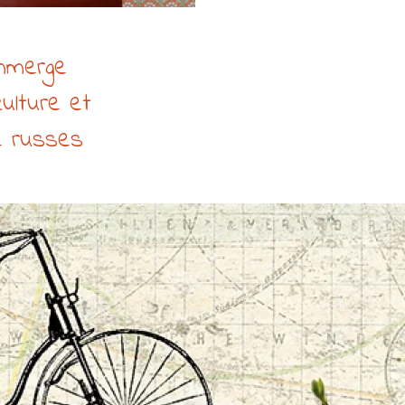
immerge
culture et
ne russes