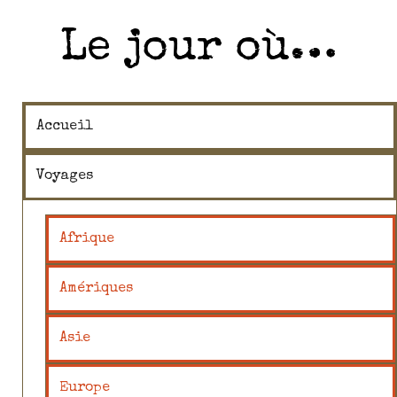
Le jour où…
Accueil
Voyages
Afrique
Amériques
Asie
Europe