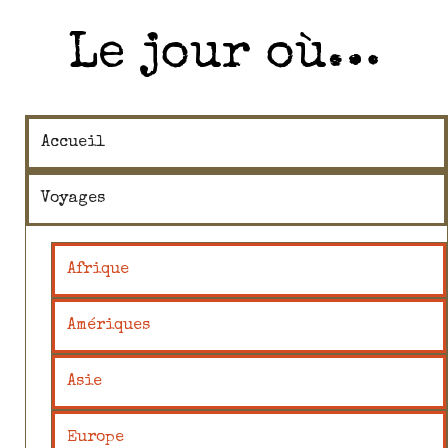
Le jour où…
Accueil
Voyages
Afrique
Amériques
Asie
Europe