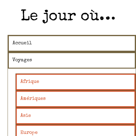
Le jour où…
Accueil
Voyages
Afrique
Amériques
Asie
Europe