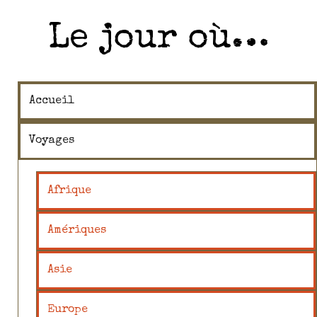
Le jour où…
Accueil
Voyages
Afrique
Amériques
Asie
Europe