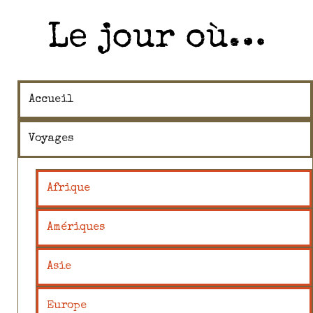
Le jour où…
Accueil
Voyages
Afrique
Amériques
Asie
Europe