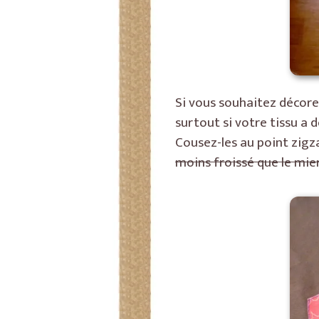
Si vous souhaitez décorer
surtout si votre tissu a 
Cousez-les au point zigz
moins froissé que le mie