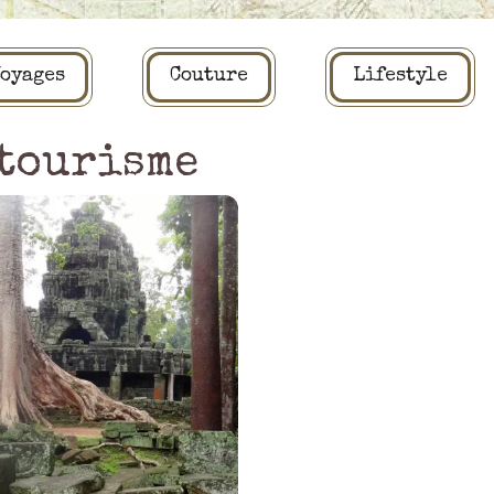
oyages
Couture
Lifestyle
tourisme