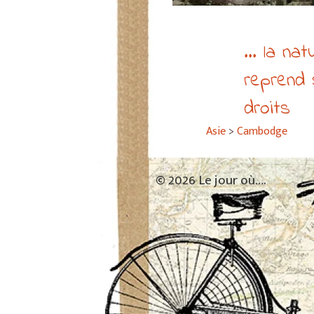
... la nat
reprend
droits
Asie
>
Cambodge
© 2026 Le jour où….