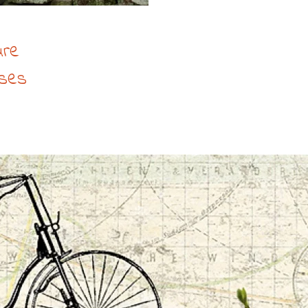
ure
 ses