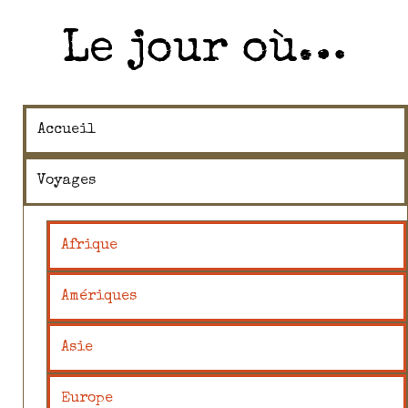
Le jour où…
Accueil
Voyages
Afrique
Amériques
Asie
Europe