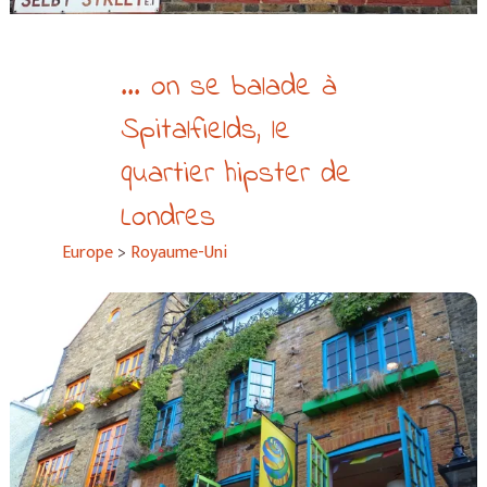
... on se balade à
Spitalfields, le
quartier hipster de
Londres
Europe
>
Royaume-Uni