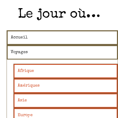
Le jour où…
Accueil
Voyages
Afrique
Amériques
Asie
Europe