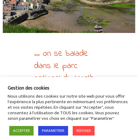
... on se balade
dans le parc
national du North
Gestion des cookies
York Moors en
Nous utilisons des cookies sur notre site web pour vous offrir
Angleterre
l'expérience la plus pertinente en mémorisant vos préférences
et vos visites répétées. En cliquant sur "Accepter", vous
Europe
>
Royaume-Uni
consentez à l'utilisation de TOUS les cookies. Vous pouvez
sinon paramétrer vos choix en cliquant sur "Paramètrer"
ACCEPTER
PARAMETRER
REFUSER
© 2026 Le jour où….