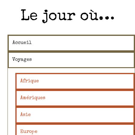
Le jour où…
Accueil
Voyages
Afrique
Amériques
Asie
Europe