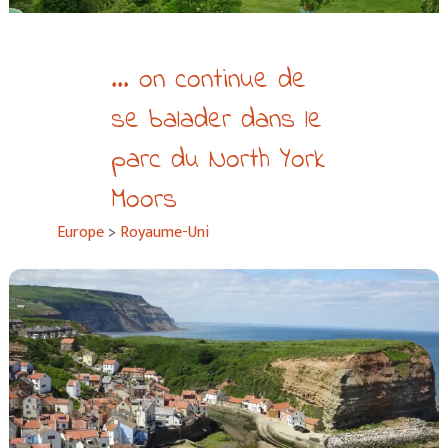
... on continue de
se balader dans le
parc du North York
Moors
Europe
>
Royaume-Uni