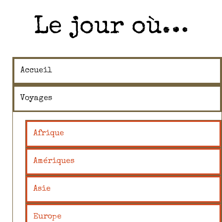
Le jour où…
Accueil
Voyages
Afrique
Amériques
Asie
Europe