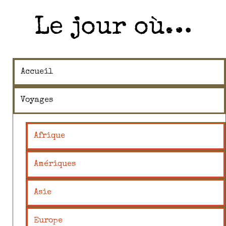
Le jour où…
Accueil
Voyages
Afrique
Amériques
Asie
Europe