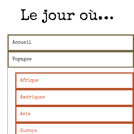
Le jour où…
Accueil
Voyages
Afrique
Amériques
Asie
Europe