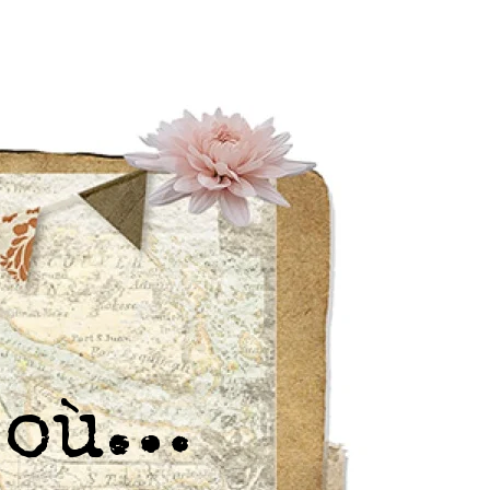
r où…