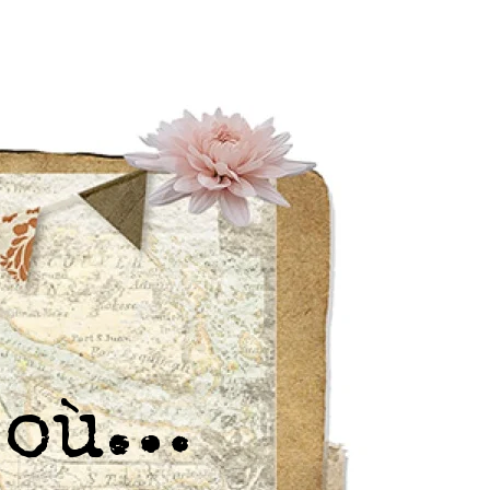
r où…