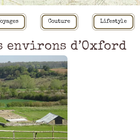
oyages
Couture
Lifestyle
s environs d’Oxford