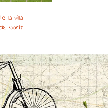
te la villa
de North