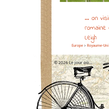
... on visi
romaine 
Leigh
Europe
>
Royaume-Uni
© 2026 Le jour où….