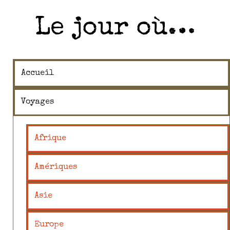
Le jour où…
Accueil
Voyages
Afrique
Amériques
Asie
Europe