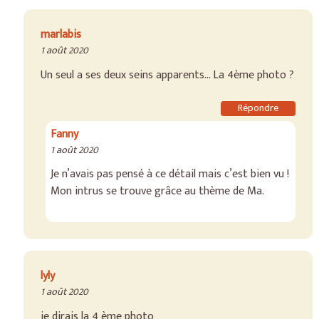
marlabis
1 août 2020
Un seul a ses deux seins apparents… La 4ème photo ?
Répondre
Fanny
1 août 2020
Je n’avais pas pensé à ce détail mais c’est bien vu !
Mon intrus se trouve grâce au thème de Ma.
lyly
1 août 2020
je dirais la 4 ème photo