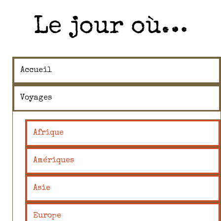
Le jour où…
Accueil
Voyages
Afrique
Amériques
Asie
Europe